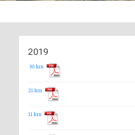
2019
30 km
21 km
11 km