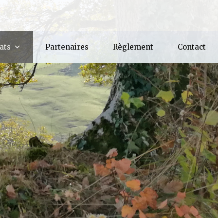
Les commentaires conditionnels IE sont ignorés par tous
ats
Partenaires
Règlement
Contact