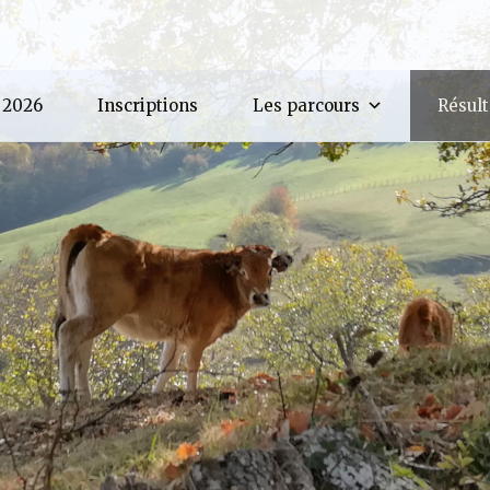
ec un argument qui est
obsolète
depuis la version 6.9.0 ! 
_html/wp-includes/functions.php
on line
6170
 2026
Inscriptions
Les parcours
Résult